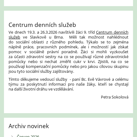
Centrum denních služeb
Ve dnech 19.3. a 26.3.2026 navštívili žáci 9. tříd
Centrum denních
služeb
ve Slavkově u Brna. Měli tak možnost nahlédnout
do sociální oblasti z různého pohledu. Týkalo se to zejména
náplně práce, pracovních podmínek, ale i možností jak získat
pomoc v sociálně právní poradně. Žáci si mohli vyzkoušet
za účasti zdravotní sestry na co se používají různé zdravotnické
pomůcky nebo si nechat změřit cukr v krvi. Zjistili, na co se
používají kompenzační pomůcky nebo pro jakou cílovou skupinu
jsou tyto sociální služby zajištovány.
Tímto děkujeme vedoucí služby - paní Bc. Evě Vávrové a celému
týmu za poskytnutí informací pro naše žáky, kteří se chystají
na další životní dráhu ve vzdělávání.
Petra Sokolová
Archiv novinek
Červen 2026