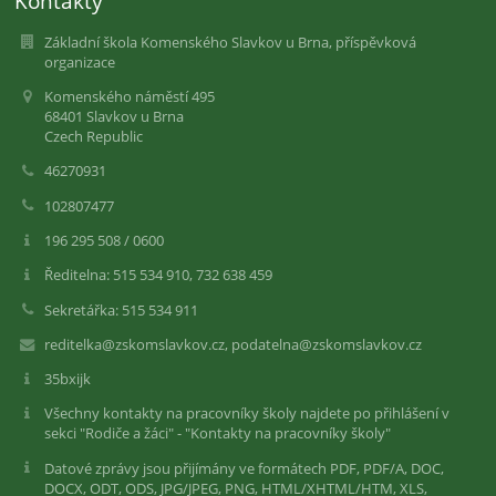
Kontakty
Základní škola Komenského Slavkov u Brna, příspěvková
organizace
Komenského náměstí 495
68401 Slavkov u Brna
Czech Republic
46270931
102807477
196 295 508 / 0600
Ředitelna: 515 534 910, 732 638 459
Sekretářka: 515 534 911
reditelka@zskomslavkov.cz, podatelna@zskomslavkov.cz
35bxijk
Všechny kontakty na pracovníky školy najdete po přihlášení v
sekci "Rodiče a žáci" - "Kontakty na pracovníky školy"
Datové zprávy jsou přijímány ve formátech PDF, PDF/A, DOC,
DOCX, ODT, ODS, JPG/JPEG, PNG, HTML/XHTML/HTM, XLS,