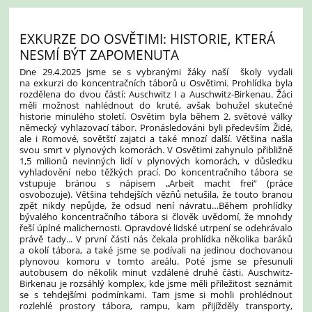
EXKURZE DO OSVĚTIMI: HISTORIE, KTERÁ
NESMÍ BÝT ZAPOMENUTA
Dne 29.4.2025 jsme se s vybranými žáky naší školy vydali
na exkurzi do koncentračních táborů u Osvětimi. Prohlídka byla
rozdělena do dvou částí: Auschwitz I a Auschwitz-Birkenau. Žáci
měli možnost nahlédnout do kruté, avšak bohužel skutečné
historie minulého století. Osvětim byla během 2. světové války
německý vyhlazovací tábor. Pronásledováni byli především Židé,
ale i Romové, sovětští zajatci a také mnozí další. Většina našla
svou smrt v plynových komorách. V Osvětimi zahynulo přibližně
1,5 milionů nevinných lidí v plynových komorách, v důsledku
vyhladovění nebo těžkých prací. Do koncentračního tábora se
vstupuje bránou s nápisem „Arbeit macht frei“ (práce
osvobozuje). Většina tehdejších vězňů netušila, že touto branou
zpět nikdy nepůjde, že odsud není návratu…Během prohlídky
bývalého koncentračního tábora si člověk uvědomí, že mnohdy
řeší úplné malichernosti. Opravdové lidské utrpení se odehrávalo
právě tady... V první části nás čekala prohlídka několika baráků
a okolí tábora, a také jsme se podívali na jedinou dochovanou
plynovou komoru v tomto areálu. Poté jsme se přesunuli
autobusem do několik minut vzdálené druhé části. Auschwitz-
Birkenau je rozsáhlý komplex, kde jsme měli příležitost seznámit
se s tehdejšími podmínkami. Tam jsme si mohli prohlédnout
rozlehlé prostory tábora, rampu, kam přijížděly transporty,