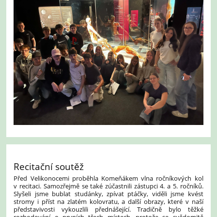
Recitační soutěž
Před Velikonocemi proběhla Komeňákem vlna ročníkových kol
v recitaci. Samozřejmě se také zúčastnili zástupci 4. a 5. ročníků.
Slyšeli jsme bublat studánky, zpívat ptáčky, viděli jsme kvést
stromy i příst na zlatém kolovratu, a další obrazy, které v naší
představivosti vykouzlili přednášející. Tradičně bylo těžké
rozhodování o prvních třech místech, protože se svědomitě