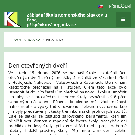
PŘIHLÁŠENÍ
Základní škola Komenského Slavkov u
Brna,
příspěvková organizace
HLAVNÍ STRÁNKA
/
NOVINKY
Novinky
Den otevřených dveří
Ve středu 15. dubna 2026 se na naší škole uskutečnil Den
otevřených dveří určený pro žáky 5. ročníků ze základních škol
v Hodějicích, Nížkovicích, Velešovicích a Kobeřicích, kteří k nám
každoročně přecházejí na II. stupeň. Cílem této akce bylo
usnadnit budoucím šesťákům přechod na novou školu a umožnit
jim, aby se s prostředím i chodem školy seznámili ještě před
samotným nástupem. Během dopoledne měli žáci možnost
nahlédnout do výuky tříd s rozšířenou tělesnou výchovou, kde
jim byly představeny ukázky tréninku našich profilových sportů.
Dále se setkali se zástupci žákovského parlamentu, kteří jim
přiblížili svou činnost a zapojení do života školy. Nechyběla ani
prohlídka budovy školy, při které si žáci mohli projít odborné
učebny i další prostory školy. Příjemnou atmosféru celého