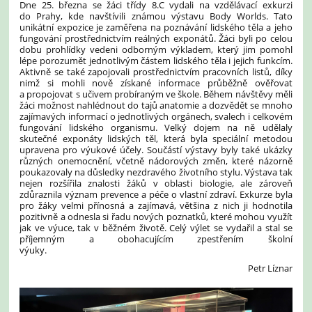
Dne 25. března se žáci třídy 8.C vydali na vzdělávací exkurzi
do Prahy, kde navštívili známou výstavu Body Worlds. Tato
unikátní expozice je zaměřena na poznávání lidského těla a jeho
fungování prostřednictvím reálných exponátů. Žáci byli po celou
dobu prohlídky vedeni odborným výkladem, který jim pomohl
lépe porozumět jednotlivým částem lidského těla i jejich funkcím.
Aktivně se také zapojovali prostřednictvím pracovních listů, díky
nimž si mohli nově získané informace průběžně ověřovat
a propojovat s učivem probíraným ve škole. Během návštěvy měli
žáci možnost nahlédnout do tajů anatomie a dozvědět se mnoho
zajímavých informací o jednotlivých orgánech, svalech i celkovém
fungování lidského organismu. Velký dojem na ně udělaly
skutečné exponáty lidských těl, která byla speciální metodou
upravena pro výukové účely. Součástí výstavy byly také ukázky
různých onemocnění, včetně nádorových změn, které názorně
poukazovaly na důsledky nezdravého životního stylu. Výstava tak
nejen rozšířila znalosti žáků v oblasti biologie, ale zároveň
zdůraznila význam prevence a péče o vlastní zdraví. Exkurze byla
pro žáky velmi přínosná a zajímavá, většina z nich ji hodnotila
pozitivně a odnesla si řadu nových poznatků, které mohou využít
jak ve výuce, tak v běžném životě. Celý výlet se vydařil a stal se
příjemným a obohacujícím zpestřením školní
výuky.
Petr Líznar