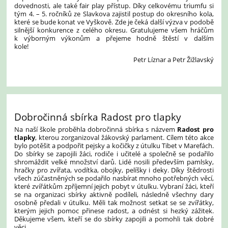
dovednosti, ale také fair play přístup. Díky celkovému triumfu si
tým 4. – 5. ročníků ze Slavkova zajistil postup do okresního kola,
které se bude konat ve Vyškově. Zde je čeká další výzva v podobě
silnější konkurence z celého okresu. Gratulujeme všem hráčům
k výborným výkonům a přejeme hodně štěstí v dalším
kole!
Petr Líznar a Petr Žižlavský
Dobročinná sbírka Radost pro tlapky
Na naší škole proběhla dobročinná sbírka s názvem
Radost pro
tlapky
, kterou zorganizoval žákovský parlament. Cílem této akce
bylo potěšit a podpořit pejsky a kočičky z útulku Tibet v Marefách.
Do sbírky se zapojili žáci, rodiče i učitelé a společně se podařilo
shromáždit velké množství darů. Lidé nosili především pamlsky,
hračky pro zvířata, vodítka, obojky, pelíšky i deky. Díky štědrosti
všech zúčastněných se podařilo nasbírat mnoho potřebných věcí,
které zvířátkům zpříjemní jejich pobyt v útulku. Vybraní žáci, kteří
se na organizaci sbírky aktivně podíleli, následně všechny dary
osobně předali v útulku. Měli tak možnost setkat se se zvířátky,
kterým jejich pomoc přinese radost, a odnést si hezký zážitek.
Děkujeme všem, kteří se do sbírky zapojili a pomohli tak dobré
věci.