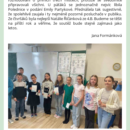
připravovali všichni. U páťáků se jednoznačně nejvíc líbila
Polednice v podání Emily Partykové. Přednášela tak sugestivně,
že spolehlivě zaujala i ty nejméně pozorné posluchače v publiku.
Ze čtvrťáků byla nejlepší Natálie Řičánková ze 4.B. Budeme se těšit
na příští rok a věříme, že soutěž bude stejně zajímavá jako
letos.
Jana Formánková