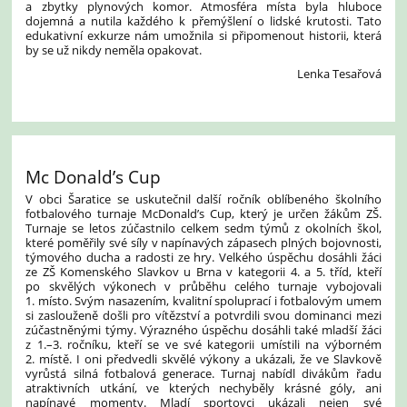
a zbytky plynových komor. Atmosféra místa byla hluboce
dojemná a nutila každého k přemýšlení o lidské krutosti. Tato
edukativní exkurze nám umožnila si připomenout historii, která
by se už nikdy neměla opakovat.
Lenka Tesařová
Mc Donald’s Cup
V obci Šaratice se uskutečnil další ročník oblíbeného školního
fotbalového turnaje McDonald’s Cup, který je určen žákům ZŠ.
Turnaje se letos zúčastnilo celkem sedm týmů z okolních škol,
které poměřily své síly v napínavých zápasech plných bojovnosti,
týmového ducha a radosti ze hry. Velkého úspěchu dosáhli žáci
ze ZŠ Komenského Slavkov u Brna v kategorii 4. a 5. tříd, kteří
po skvělých výkonech v průběhu celého turnaje vybojovali
1. místo. Svým nasazením, kvalitní spoluprací i fotbalovým umem
si zaslouženě došli pro vítězství a potvrdili svou dominanci mezi
zúčastněnými týmy. Výrazného úspěchu dosáhli také mladší žáci
z 1.–3. ročníku, kteří se ve své kategorii umístili na výborném
2. místě. I oni předvedli skvělé výkony a ukázali, že ve Slavkově
vyrůstá silná fotbalová generace. Turnaj nabídl divákům řadu
atraktivních utkání, ve kterých nechyběly krásné góly, ani
napínavé momenty. Mladí sportovci ukázali nejen své