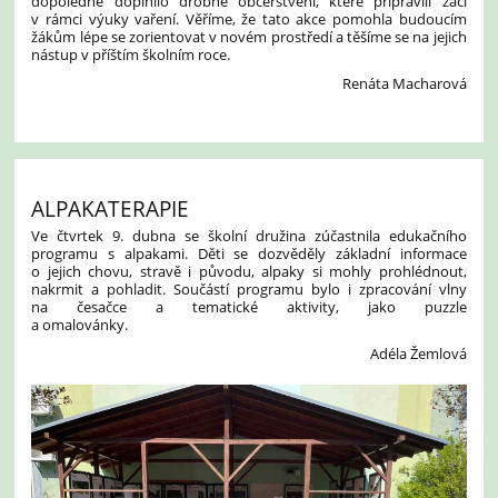
dopoledne doplnilo drobné občerstvení, které připravili žáci
v rámci výuky vaření. Věříme, že tato akce pomohla budoucím
žákům lépe se zorientovat v novém prostředí a těšíme se na jejich
nástup v příštím školním roce.
Renáta Macharová
ALPAKATERAPIE
Ve čtvrtek 9. dubna se školní družina zúčastnila edukačního
programu s alpakami. Děti se dozvěděly základní informace
o jejich chovu, stravě i původu, alpaky si mohly prohlédnout,
nakrmit a pohladit. Součástí programu bylo i zpracování vlny
na česačce a tematické aktivity, jako puzzle
a omalovánky.
Adéla Žemlová