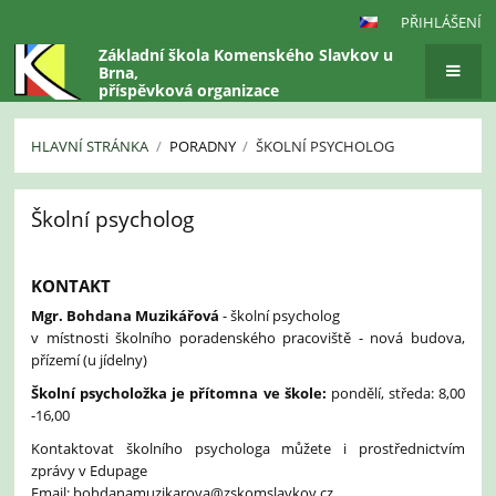
PŘIHLÁŠENÍ
Základní škola Komenského Slavkov u
Brna,
příspěvková organizace
HLAVNÍ STRÁNKA
/
PORADNY
/
ŠKOLNÍ PSYCHOLOG
Školní
Školní psycholog
psycholog
KONTAKT
Mgr. Bohdana Muzikářová
- školní psycholog
v místnosti školního poradenského pracoviště - nová budova,
přízemí (u jídelny)
Školní psycholožka je přítomna ve škole:
pondělí, středa: 8,00
-16,00
Kontaktovat školního psychologa můžete i prostřednictvím
zprávy v Edupage
Email: bohdanamuzikarova@zskomslavkov.cz