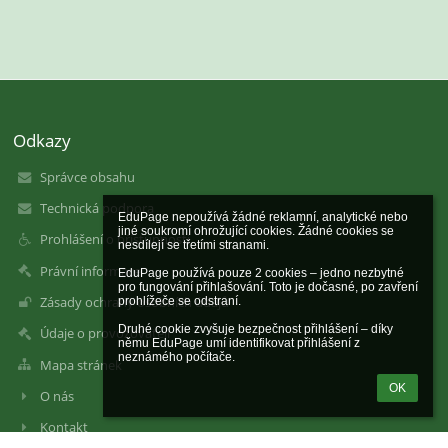
Odkazy
Správce obsahu
Technická podpora
EduPage nepoužívá žádné reklamní, analytické nebo 
jiné soukromí ohrožující cookies. Žádné cookies se 
Prohlášení o přístupnosti
nesdílejí se třetími stranami.

Právní informace
EduPage používá pouze 2 cookies – jedno nezbytné 
pro fungování přihlašování. Toto je dočasné, po zavření 
Zásady ochrany osobních údajů
prohlížeče se odstraní.

Druhé cookie zvyšuje bezpečnost přihlášení – díky 
Údaje o provozovateli
němu EduPage umí identifikovat přihlášení z 
neznámého počítače.
Mapa stránek
OK
O nás
Kontakt