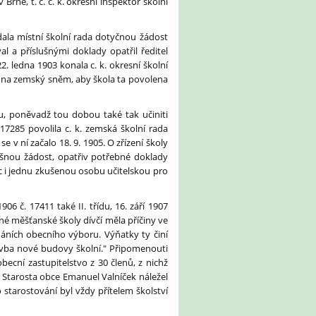
rně, t. č. c. k. okresní inspektor školní
dala místní školní rada dotyčnou žádost
al a příslušnými doklady opatřil ředitel
2. ledna 1903 konala c. k. okresní školní
t na zemský sněm, aby škola ta povolena
u, poněvadž tou dobou také tak učiniti
7285 povolila c. k. zemská školní rada
 v ní začalo 18. 9. 1905. O zřízení školy
lušnou žádost, opatřiv potřebné doklady
 i jednu zkušenou osobu učitelskou pro
906 č. 17411 také II. třídu, 16. září 1907
né měšťanské školy dívčí měla příčiny ve
edáních obecního výboru. Výňatky ty činí
tavba nové budovy školní." Připomenouti
ecní zastupitelstvo z 30 členů, z nichž
 Starosta obce Emanuel Valníček náležel
 starostování byl vždy přítelem školství