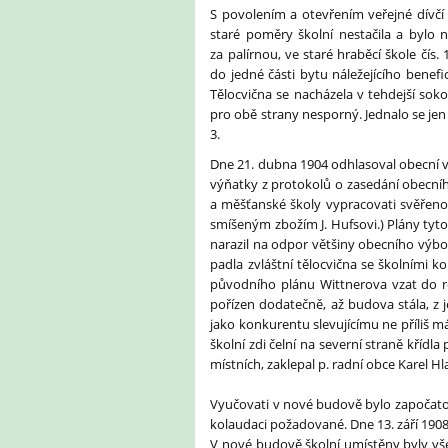
S povolením a otevřením veřejné dívčí
staré poměry školní nestačila a bylo
za palírnou, ve staré hraběcí škole čís
do jedné části bytu náležejícího benef
Tělocvična se nacházela v tehdejší sok
pro obě strany nesporný. Jednalo se je
3.
Dne 21. dubna 1904 odhlasoval obecní v
výňatky z protokolů o zasedání obecní
a měšťanské školy vypracovati svěřeno 
smíšeným zbožím J. Hufsovi.) Plány tyto
narazil na odpor většiny obecního výbo
padla zvláštní tělocvična se školními k
původního plánu Wittnerova vzat do ro
pořízen dodatečně, až budova stála, z j
jako konkurentu slevujícímu ne příliš m
školní zdi čelní na severní straně kříd
místních, zaklepal p. radní obce Karel Hl
Vyučovati v nové budově bylo započato 
kolaudaci požadované. Dne 13. září 1908
V nové budově školní umístěny byly vše