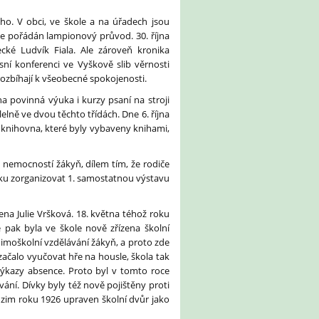
o. V obci, ve škole a na úřadech jsou
je pořádán lampionový průvod. 30. října
ecké Ludvík Fiala. Ale zároveň kronika
sní konferenci ve Vyškově slib věrnosti
 rozbíhají k všeobecné spokojenosti.
a povinná výuka i kurzy psaní na stroji
elně ve dvou těchto třídách. Dne 6. října
 a knihovna, které byly vybaveny knihami,
 nemocností žákyň, dílem tím, že rodiče
roku zorganizovat 1. samostatnou výstavu
ena Julie Vršková. 18. května téhož roku
e pak byla ve škole nově zřízena školní
moškolní vzdělávání žákyň, a proto zde
začalo vyučovat hře na housle, škola tak
 výkazy absence. Proto byl v tomto roce
vání. Dívky byly též nově pojištěny proti
dzim roku 1926 upraven školní dvůr jako