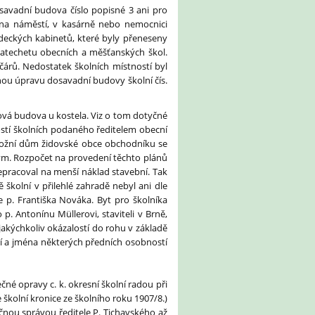
savadní budova číslo popisné 3 ani pro
 na náměstí, v kasárně nebo nemocnici
vědeckých kabinetů, které byly přeneseny
 katechetu obecních a měšťanských škol.
čárů. Nedostatek školních místností byl
nou úpravu dosavadní budovy školní čís.
ová budova u kostela. Viz o tom dotyčné
stí školních podaného ředitelem obecní
i rožní dům židovské obce obchodníku se
eným. Rozpočet na provedení těchto plánů
epracoval na menší náklad stavební. Tak
 školní v přilehlé zahradě nebyl ani dle
 p. Františka Nováka. Byt pro školníka
p. Antonínu Müllerovi, staviteli v Brně,
jakýchkoliv okázalostí do rohu v základě
žní a jména některých předních osobností
é opravy c. k. okresní školní radou při
školní kronice ze školního roku 1907/8.)
čnou správou ředitele P. Tichavského až