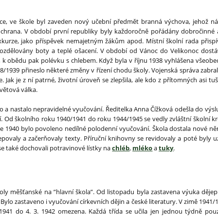
uace, ve škole byl zaveden nový učební předmět branná výchova, jehož ná
á ochrana. V období první republiky byly každoročně pořádány dobročinné ak
exkurze, jako příspěvek nemajetným žákům apod. Místní školní rada přisp
zdělovány boty a teplé ošacení. V období od Vánoc do Velikonoc dost
 k obědu pak polévku s chlebem. Když byla v říjnu 1938 vyhlášena všeobecn
938/1939 přineslo některé změny v řízení chodu školy. Vojenská správa zabrala
. Jak je z ní patrné, životní úroveň se zlepšila, ale kdo z přítomných asi tu
světová válka.
ko a nastalo nepravidelné vyučování. Ředitelka Anna Čížková odešla do výsl
. Od školního roku 1940/1941 do roku 1944/1945 se vedly zvláštní školní kro
ce 1940 bylo povoleno nedílné polodenní vyučování. Škola dostala nové ně
epovaly a začerňovaly texty. Příruční knihovny se revidovaly a poté byly u
se také dochovali potravinové lístky na
chléb
,
mléko
a
tuky
.
ly měšťanské na ”hlavní škola”. Od listopadu byla zastavena výuka děje
 Bylo zastaveno i vyučování církevních dějin a české literatury. V zimě 1941
 1941 do 4. 3. 1942 omezena. Každá třída se učila jen jednou týdně pou