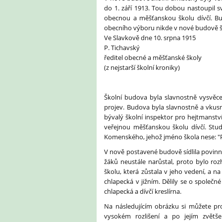
do 1. září 1913. Tou dobou nastoupil s
obecnou a měšťanskou školu dívčí. Bu
obecního výboru nikde v nové budově š
Ve Slavkově dne 10. srpna 1915
P. Tichavský
ředitel obecné a měšťanské školy
(z nejstarší školní kroniky)
Školní budova byla slavnostně vysvěc
projev. Budova byla slavnostně a vkusně
bývalý školní inspektor pro hejtmanst
veřejnou měšťanskou školu dívčí. Stud
Komenského, jehož jméno škola nese: "Př
V nově postavené budově sídlila povinná 
žáků neustále narůstal, proto bylo ro
školu, která zůstala v jeho vedení, a na
chlapecká v jižním. Dělily se o společn
chlapecká a dívčí kreslírna.
Na následujícím obrázku si můžete pro
vysokém rozlišení a po jejím zvětše