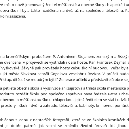
vé místo nově jmenovaný ředitel měšťanské a obecné školy chlapecké Ludv
dova školní byla takto rozdělena na dvě, až na společnou tělocvičnu. P
kolní zasazena.
ena kroměřížským proboštem P. Antonínem Stojanem, zemským a říšským
 ověnčena, v projevech se vystřídali i další hosté. Pan František Dejmal, 
ví vyškovské. Žákyně pak provázely hosty celou školní budovou. Večer byl
ující města Slavkova sehráli Gogolovu veselohru Revizor. V průčelí bud
istup, dítě, uč se moudrým býti." Generace učitelů a představitelů obce se 
pětiletá obecná škola a vyšší vzdělání zajišťovala tříletá škola měšťanská 
zhodnuto rozdělit školu pod společnou správou pana ředitele Petra Tic
 obecnou a měšťanskou školu chlapeckou, jejímž ředitelem se stal Ludvík Fia
é prostory - školní dvůr a zahradu, tělocvičnu, kabinety, knihovnu, pomůck
hlédnout jednu z nejstarších fotografií, která se ve školních kronikách 
ní je dobře patrné, jak velmi se změnila životní úroveň lidí. Jinou