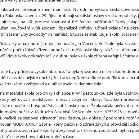
oncem války a vznikem samostatného státu.
ým inkoustem přepsáno znění manifestu Národního výboru československéh
u Rakouska-Uherska. 29. října probíhají sokolské oslavy vzniku republiky, 
pitelstva, na níž pronesl slavnostní řeč ředitel měšťanské školy chlap
šení vyučování kvůli epidemii španělské chřipky. Učitelé skládají na okre
ní sázení ”Lípy svobody” na náměstí. Situace se stabilizuje, školní práce se
Tichavský a na jeho místo byl jmenován Jan Vincent. Ve škole byla zaveden
 nárůst počtu žákyň zřízena pobočka 1. měšťanské školy, takže se učilo paral
včí lidové školy pokračovací. V dubnu byla ve škole zřízena veřejná čítárna
které byly příčinou vysoké absence. Ta byla způsobena dílem dlouhodobou
y děti ze vzdálenějších obcí. I přes tuto nepřízeň se škole podařilo koncem 
ývalému zájmu veřejnosti a o níž se psalo i v denním tisku.
ejná mateřská škola pro dívky i chlapce. První pěstounkou zde byla ustanov
 který byl uvítán představiteli města i žákyněmi školy. Počátkem prosinc
ácím naukám o hospodářství a občanské nauce. Škola začala pečovat i o mi
 bylo možno počíst v 18 druzích časopisů. Ve školním roce 1925/1926 se nově 
. Pečlivě se sledoval zdravotní stav žactva, jak dokazují podrobné roční
enován MUDr. Arthur Gabriel, který pečoval o zdraví žákyň a prováděl i očko
hly provozovat různé sporty a zvyšovat tak tělesnou zdatnost, byl na po
ách tělesné výchovy, tak i ve volném čase.