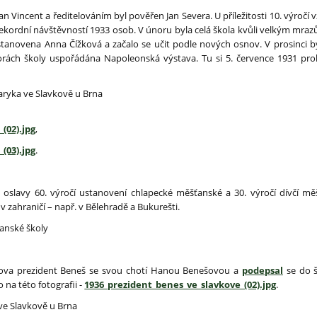
n Vincent a ředitelováním byl pověřen Jan Severa. U příležitosti 10. výročí
 rekordní návštěvností 1933 osob. V únoru byla celá škola kvůli velkým mr
stanovena Anna Čížková a začalo se učit podle nových osnov. V prosinci b
rách školy uspořádána Napoleonská výstava. Tu si 5. července 1931 proh
saryka ve Slavkově u Brna
(02).jpg
,
(03).jpg
.
oslavy 60. výročí ustanovení chlapecké měšťanské a 30. výročí dívčí mě
 zahraničí – např. v Bělehradě a Bukurešti.
ťanské školy
avkova prezident Beneš se svou chotí Hanou Benešovou a
podepsal
se do š
 na této fotografii -
1936_prezident_benes_ve_slavkove_(02).jpg
.
ve Slavkově u Brna