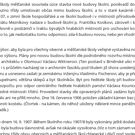
 školy měšťanské souvisela úzce stavba nové budovy školní, poněvadž do
 nutno třídy umisťovati občas mimo budovu školní, a to v staré kasárně
. 107, v zimní škole hospodářské a ve školní budově i v místnosti přírodo
iciátu Mezníkovy nadace v budově školní p. Františku Kosíkovi, zároveň i
olovně v podzámčí v traktu bývalých hraběcích místností pro uschování ko
n o to, jak nedostatku tomu odpomoci, zda-li budovu novou, nebo jen vhod
ýbor, aby byla pro všechny obecné a měšťanské školy veřejné vystavěna n
ho výboru. Plány pro novou budovu školní dle podrobného rozvrhu místno
architektu v Olomouci Václavu Wittnerovi. (Ten postavil v Brněnské ulic
 i s průčelím nacházejí se v archivním fasciklu pod titulem již shora uved
ru a usneseno zadati je zemskému inženýru Vladimíru Fischerovi, aby je př
oupelnami, většina sklepů a byt školníkův. Byt pro ředitele školy při budově
zpočtu pro odpor centrálního ředitele hraběcích panství Václava Kounice
edné místnosti třídní. Provedení stavby dle opravených plánů zadáno bylo 
álo ani ne příliš mnoho. Dne 18. července 1906 položen základní kámen bez 
la proti kostelu. (Čtvrtek - na kámen, do něhož uloženy některé mince peně
adík.)
dnem 16. 9. 1907. Během školního roku 1907/8 byly vykonány ještě dodatečn
 byla budova slavnostně, avšak ne okázale vysvěcena. (Viz o tom záznam ve 
chny třídy obou obecných a měšťanských škol chlapecké i dívčí pod spole