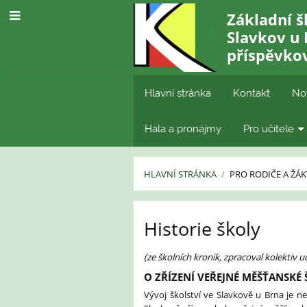
Základní 
Slavkov u 
příspěvko
Hlavní stránka
Kontakt
No
Hala a pronájmy
Pro učitele
HLAVNÍ STRÁNKA
/
PRO RODIČE A ŽÁK
Historie
Historie školy
školy
(ze školních kronik, zpracoval kolektiv u
O ZŘÍZENÍ VEŘEJNÉ MĚŠŤANSKÉ
Vývoj školství ve Slavkově u Brna je n