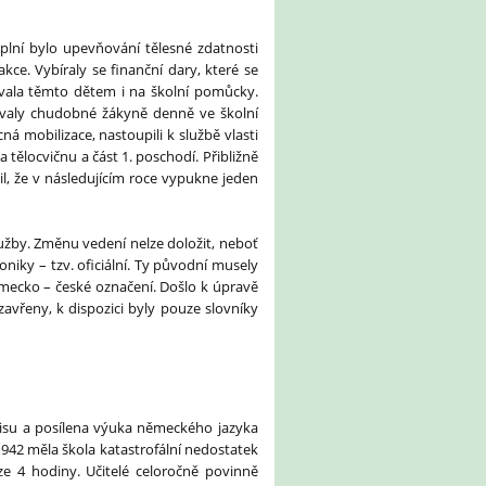
plní bylo upevňování tělesné zdatnosti
ce. Vybíraly se finanční dary, které se
ívala těmto dětem i na školní pomůcky.
ávaly chudobné žákyně denně ve školní
á mobilizace, nastoupili k službě vlasti
 tělocvičnu a část 1. poschodí. Přibližně
šil, že v následujícím roce vypukne jeden
užby. Změnu vedení nelze doložit, neboť
niky – tzv. oficiální. Ty původní musely
mecko – české označení. Došlo k úpravě
zavřeny, k dispozici byly pouze slovníky
pisu a posílena výuka německého jazyka
/1942 měla škola katastrofální nedostatek
ze 4 hodiny. Učitelé celoročně povinně