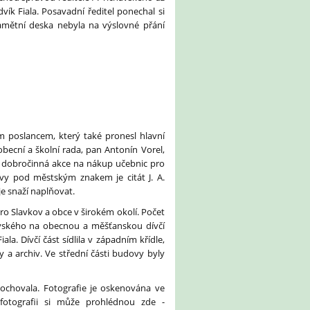
ík Fiala. Posavadní ředitel ponechal si
amětní deska nebyla na výslovné přání
 poslancem, který také pronesl hlavní
obecní a školní rada, pan Antonín Vorel,
a dobročinná akce na nákup učebnic pro
ovy pod městským znakem je citát J. A.
je snaží naplňovat.
pro Slavkov a obce v širokém okolí. Počet
havského na obecnou a měšťanskou dívčí
la. Dívčí část sídlila v západním křídle,
y a archiv. Ve střední části budovy byly
dochovala. Fotografie je oskenována ve
 fotografii si může prohlédnou zde -