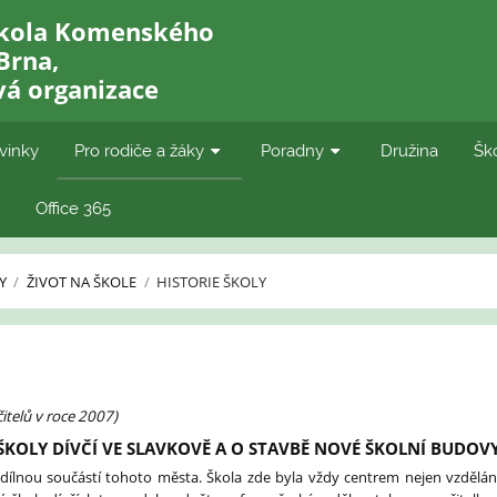
škola Komenského
Brna,
vá organizace
vinky
Pro rodiče a žáky
Poradny
Družina
Ško
Office 365
Y
/
ŽIVOT NA ŠKOLE
/
HISTORIE ŠKOLY
čitelů v roce 2007)
 ŠKOLY DÍVČÍ VE SLAVKOVĚ A O STAVBĚ NOVÉ ŠKOLNÍ BUDOV
edílnou součástí tohoto města. Škola zde byla vždy centrem nejen vzdělání,