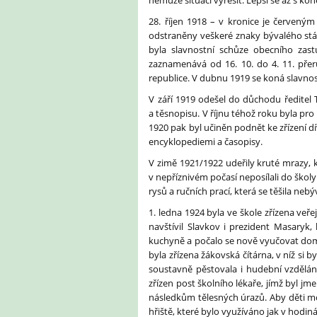
nemůže situaci vyřešit. Lepší se až s k
28. říjen 1918 – v kronice je červen
odstraněny veškeré znaky bývalého stát
byla slavnostní schůze obecního zastu
zaznamenává od 16. 10. do 4. 11. přeru
republice. V dubnu 1919 se koná slavnost
V září 1919 odešel do důchodu ředitel 
a těsnopisu. V říjnu téhož roku byla pro
1920 pak byl učiněn podnět ke zřízení dí
encyklopediemi a časopisy.
V zimě 1921/1922 udeřily kruté mrazy, 
v nepříznivém počasí neposílali do škol
rysů a ručních prací, která se těšila neb
1. ledna 1924 byla ve škole zřízena veř
navštívil Slavkov i prezident Masaryk,
kuchyně a počalo se nově vyučovat dom
byla zřízena žákovská čítárna, v níž si
soustavně pěstovala i hudební vzdělání
zřízen post školního lékaře, jímž byl jm
následkům tělesných úrazů. Aby děti mo
hřiště, které bylo využíváno jak v hodin