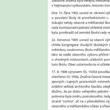
Slavkově zřízena byla veřejná měšťanská 
v hejtmanství vyškovském, Antonín Vor
Dne 15. října 1902 usnesl se okresní v
o povolení školy té prostřednictvím c. 
stávající tehdy obecné a měšťanské školy
rada komisionelní jednání ohledně míst
byla, poněvadž od zemské školní rady vy
22. července 1905 usnesl se obecní vý
chtěla kongregace chudých školských s
městskou soukromou školu měšťanskou zříd
této se vedle obecního výboru přičinil
o vhodných místnostech, učebních pomů
tuto školu. Obec ustanovila na ni učitele
17. 8. 1906 výnosem čís. 15354 povolila c
otevřena i III. třída. Značná časová me
zjevných i tajných protivnících místníc
zvláštní sešitek archivního fasciklu z
dlužno, že po dobu veřejného jednání o
polovina byla směru pokrokového, tedy 
straně "contra", ač ne z přesvědčení, n
obecného a měšťanského vůbec a zřízení 