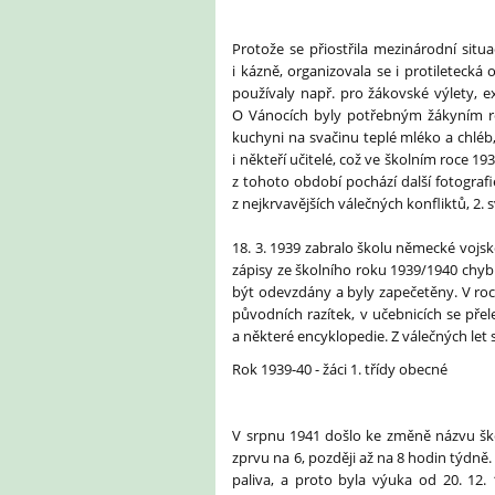
Protože se přiostřila mezinárodní sit
i kázně, organizovala se i protileteck
používaly např. pro žákovské výlety, 
O Vánocích byly potřebným žákyním ro
kuchyni na svačinu teplé mléko a chléb,
i někteří učitelé, což ve školním roce 1
z tohoto období pochází další fotografie
z nejkrvavějších válečných konfliktů, 2. 
18. 3. 1939 zabralo školu německé vojs
zápisy ze školního roku 1939/1940 chybí
být odevzdány a byly zapečetěny. V ro
původních razítek, v učebnicích se přel
a některé encyklopedie. Z válečných let 
Rok 1939-40 - žáci 1. třídy obecné
V srpnu 1941 došlo ke změně názvu ško
zprvu na 6, později až na 8 hodin týdně.
paliva, a proto byla výuka od 20. 12.