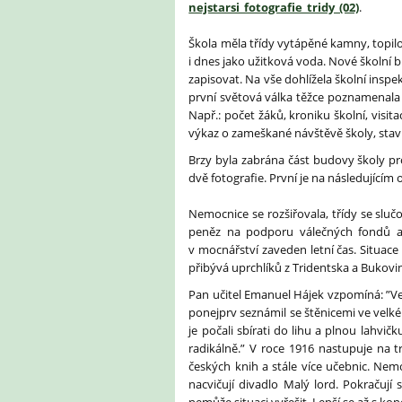
nejstarsi_fotografie_tridy_(02)
.
Škola měla třídy vytápěné kamny, topil
i dnes jako užitková voda. Nové školní bu
zapisovat. Na vše dohlížela školní inspek
první světová válka těžce poznamenala ž
Např.: počet žáků, kroniku školní, visit
výkaz o zameškané návštěvě školy, stav 
Brzy byla zabrána část budovy školy p
dvě fotografie. První je na následující
Nemocnice se rozšiřovala, třídy se slučo
peněz na podporu válečných fondů a 
v mocnářství zaveden letní čas. Situace
přibývá uprchlíků z Tridentska a Bukoviny
Pan učitel Emanuel Hájek vzpomíná: ”Ve š
ponejprv seznámil se štěnicemi ve velkém
je počali sbírati do lihu a plnou lahvi
radikálně.” V roce 1916 nastupuje na 
českých knih a stále více učebnic. Nem
nacvičují divadlo Malý lord. Pokračují