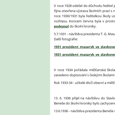
V roce 1928 odešel do důchodu ředitel Ja
října otevřena výstava školních prací s
roce 1930/1931 byla ředitelkou školy u
rozhlasu. Koncem června byla v prosto
podepsal
do školní kroniky.
5.7.1931 - návštěva prezidenta T. G. Ma
Další fotografie:
1931_prezident_masaryk_ve_slavkove_
1931_prezident_masaryk_ve_slavkove_
V roce 1934 pořádala měšťanská škola 
zavedeno dopisování s českými školami v
Rok 1933-34 - učitelé dívčí obecní a měš
13. 6. 1936 přijel na návštěvu do Sl
Beneše do školní kroniky bylo zachyceno
13.6.1936 - návštěva prezidenta Beneše 