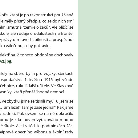
oře, která je po rekonstrukci používaná
ale měly přísný předpis, co se do nich smí
elmi smutná "zemřelo žáků". Ale blížící se
ole, ale i údaje o událostech na frontě.
, zprávy o mravech, pilnosti a prospěchu,
iku válečnou, ceny potravin.
lektřina. Z tohoto období se dochovaly
2).jpg
.
ílely na sběru bylin pro vojáky, sbírkách
spodářství. 1. května 1915 byl všude
bnice, rukují další učitelé. Ve Slavkově
opasníky, kteří přenáší hodně nemocí.
 ve zbytku jsme se tísnili my. Tu jsem se
 „Tam leze!” Tam je zase jedna!” Pak jsme
na radnici. Pak ovšem se na ně dokročilo
ti tomu je z knihoven vyřazováno mnoho
é škole. Ale i v těchto podmínkách žáci
o nápravě obecního výboru a školní rady