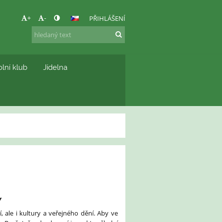
+
-
PŘIHLÁŠENÍ
lní klub
Jídelna
Y
 ale i kultury a veřejného dění. Aby ve