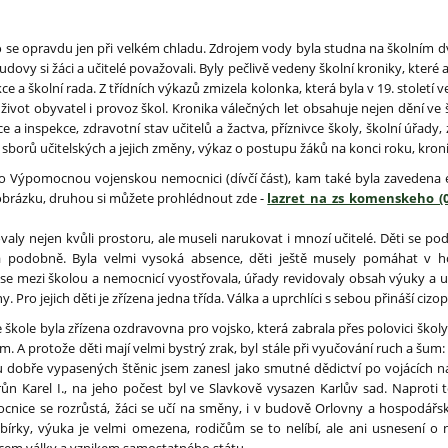
o se opravdu jen při velkém chladu. Zdrojem vody byla studna na školním dv
dovy si žáci a učitelé považovali. Byly pečlivě vedeny školní kroniky, které 
ce a školní rada. Z třídních výkazů zmizela kolonka, která byla v 19. století v
ivot obyvatel i provoz škol. Kronika válečných let obsahuje nejen dění ve šk
ace a inspekce, zdravotní stav učitelů a žactva, příznivce školy, školní úřady
sborů učitelských a jejich změny, výkaz o postupu žáků na konci roku, kron
ro Výpomocnou vojenskou nemocnici (dívčí část), kam také byla zavedena e
m obrázku, druhou si můžete prohlédnout zde -
lazret_na_zs_komenskeho_(0
valy nejen kvůli prostoru, ale museli narukovat i mnozí učitelé. Děti se pod
podobně. Byla velmi vysoká absence, děti ještě musely pomáhat v ho
 se mezi školou a nemocnicí vyostřovala, úřady revidovaly obsah výuky a uče
. Pro jejich děti je zřízena jedna třída. Válka a uprchlíci s sebou přináší ciz
kole byla zřízena ozdravovna pro vojsko, která zabrala přes polovici školy,
. A protože děti mají velmi bystrý zrak, byl stále při vyučování ruch a šum:
čku dobře vypasených štěnic jsem zanesl jako smutné dědictví po vojácích 
trůn Karel I., na jeho počest byl ve Slavkově vysazen Karlův sad. Napro
ocnice se rozrůstá, žáci se učí na směny, i v budově Orlovny a hospodářsk
 sbírky, výuka je velmi omezena, rodičům se to nelíbí, ale ani usnesení 