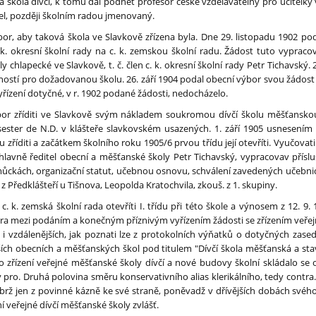
škola dívčí, k tomu dal podnět profesor české vzdělavatelny pro učitelky v B
el, později školním radou jmenovaný.
ýbor, aby taková škola ve Slavkově zřízena byla. Dne 29. listopadu 1902 po
k. okresní školní rady na c. k. zemskou školní radu. Žádost tuto vypracov
 chlapecké ve Slavkově, t. č. člen c. k. okresní školní rady Petr Tichavský. 2
ností pro dožadovanou školu. 26. září 1904 podal obecní výbor svou žádos
řízení dotyčné, v r. 1902 podané žádosti, nedocházelo.
bor zříditi ve Slavkově svým nákladem soukromou dívčí školu měšťansko
ester de N.D. v klášteře slavkovském usazených. 1. září 1905 usnesením 1
iti a začátkem školního roku 1905/6 prvou třídu její otevříti. Vyučovati se
 hlavně ředitel obecní a měšťanské školy Petr Tichavský, vypracovav přís
ckách, organizační statut, učebnou osnovu, schválení zavedených učebnic
 z Předklášteří u Tišnova, Leopolda Kratochvila, zkouš. z 1. skupiny.
. k. zemská školní rada otevříti I. třídu při této škole a výnosem z 12. 9. 1
zera mezi podáním a konečným příznivým vyřízením žádosti se zřízením veřej
h i vzdálenějších, jak poznati lze z protokolních výňatků o dotyčných zas
dejších obecních a měšťanských škol pod titulem "Dívčí škola měšťanská a s
 zřízení veřejné měšťanské školy dívčí a nové budovy školní skládalo se ob
pro. Druhá polovina směru konservativního alias klerikálního, tedy contra.
ýbrž jen z povinné kázně ke své straně, poněvadž v dřívějších dobách svého
veřejné dívčí měšťanské školy zvlášť.