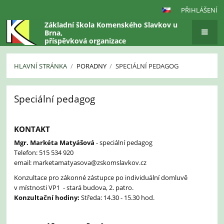
PŘIHLÁŠENÍ
Základní škola Komenského Slavkov u
Brna,
příspěvková organizace
HLAVNÍ STRÁNKA
/
PORADNY
/
SPECIÁLNÍ PEDAGOG
Speciální
Speciální pedagog
pedagog
KONTAKT
Mgr. Markéta Matyášová
- speciální pedagog
Telefon: 515 534 920
email: marketamatyasova@zskomslavkov.cz
Konzultace pro zákonné zástupce po individuální domluvě
v místnosti VP1 - stará budova, 2. patro.
Konzultační hodiny:
Středa: 14.30 - 15.30 hod.