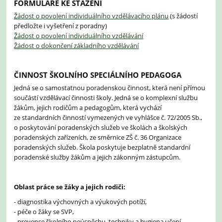
FORMULÁŘE KE STAŽENÍ
Žádost o povolení individuálního vzdělávacího plánu
(s žádostí
předložte i vyšetření z poradny)
Žádost o povolení individuálního vzdělávání
Žádost o dokončení základního vzdělávání
ČINNOST ŠKOLNÍHO SPECIÁLNÍHO PEDAGOGA
Jedná se o samostatnou poradenskou činnost, která není přímou
součástí vzdělávací činnosti školy. Jedná se o komplexní službu
žákům, jejich rodičům a pedagogům, která vychází
ze standardních činností vymezených ve vyhlášce č. 72/2005 Sb.,
o poskytování poradenských služeb ve školách a školských
poradenských zařízeních, ze směrnice ZŠ č. 36 Organizace
poradenských služeb. Škola poskytuje bezplatně standardní
poradenské služby žákům a jejich zákonným zástupcům.
Oblast práce se žáky a jejich rodiči:
- diagnostika výchovných a výukových potíží,
- péče o žáky se SVP,
- prevence školního neúspěchu, techniky a hygiena učení,