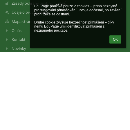
Zásady ochrany osobních údajů
EduPage používá pouze 2 cookies – jedno nezbytné 
pro fungování přihlašování. Toto je dočasné, po zavření 
Údaje o provozovateli
prohlížeče se odstraní.

Mapa stránek
Druhé cookie zvyšuje bezpečnost přihlášení – díky 
němu EduPage umí identifikovat přihlášení z 
O nás
neznámého počítače.
Kontakt
OK
Novinky
Kontakty
Základní škola Komenského Slavkov u Brna, příspěvková
organizace
Komenského náměstí 495
68401 Slavkov u Brna
Czech Republic
46270931
102807477
196 295 508 / 0600