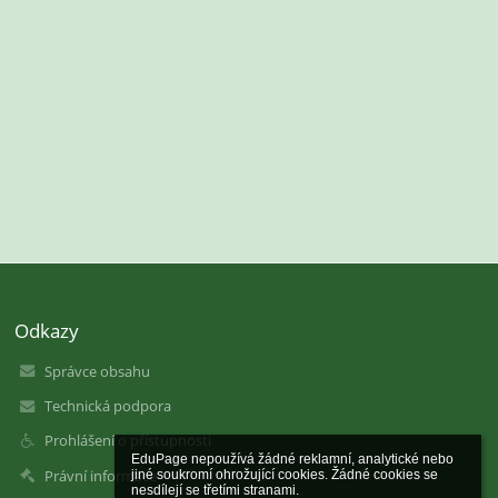
Odkazy
Správce obsahu
Technická podpora
Prohlášení o přístupnosti
EduPage nepoužívá žádné reklamní, analytické nebo 
Právní informace
jiné soukromí ohrožující cookies. Žádné cookies se 
nesdílejí se třetími stranami.
