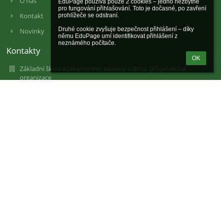
O nás
EduPage používá pouze 2 cookies – jedno nezbytné 
pro fungování přihlašování. Toto je dočasné, po zavření 
Kontakt
prohlížeče se odstraní.

Druhé cookie zvyšuje bezpečnost přihlášení – díky 
Novinky
němu EduPage umí identifikovat přihlášení z 
neznámého počítače.
Kontakty
OK
Základní škola Komenského Slavkov u Brna, příspěvková
organizace
Komenského náměstí 495
68401 Slavkov u Brna
Czech Republic
46270931
102807477
196 295 508 / 0600
Ředitelna: 515 534 910, 732 638 459
Sekretářka: 515 534 911
reditelka@zskomslavkov.cz, podatelna@zskomslavkov.cz
35bxijk