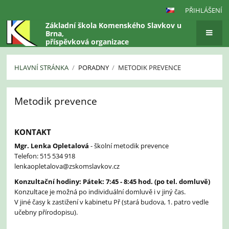
PŘIHLÁŠENÍ
Základní škola Komenského Slavkov u
Brna,
příspěvková organizace
HLAVNÍ STRÁNKA
/
PORADNY
/
METODIK PREVENCE
Metodik
Metodik prevence
prevence
KONTAKT
Mgr. Lenka Opletalová
- školní metodik prevence
Telefon: 515 534 918
lenkaopletalova@zskomslavkov.cz
Konzultační hodiny: Pátek: 7:45 - 8:45 hod. (po tel. domluvě)
Konzultace je možná po individuální domluvě i v jiný čas.
V jiné časy k zastižení v kabinetu Př (stará budova, 1. patro vedle
učebny přírodopisu).