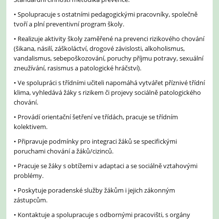
• Spolupracuje s ostatními pedagogickými pracovníky, společně
tvoří a plní preventivní program školy.
• Realizuje aktivity školy zaměřené na prevenci rizikového chování
(šikana, násilí, záškoláctví, drogové závislosti, alkoholismus,
vandalismus, sebepoškozování, poruchy příjmu potravy, sexuální
zneužívání, rasismus a patologické hráčství).
• Ve spolupráci s třídními učiteli napomáhá vytvářet příznivé třídní
klima, vyhledává žáky s rizikem či projevy sociálně patologického
chování.
• Provádí orientační šetření ve třídách, pracuje se třídním
kolektivem.
• Připravuje podmínky pro integraci žáků se specifickými
poruchami chování a žáků/cizinců.
• Pracuje se žáky s obtížemi v adaptaci a se sociálně vztahovými
problémy.
• Poskytuje poradenské služby žákům i jejich zákonným
zástupcům.
• Kontaktuje a spolupracuje s odbornými pracovišti, s orgány