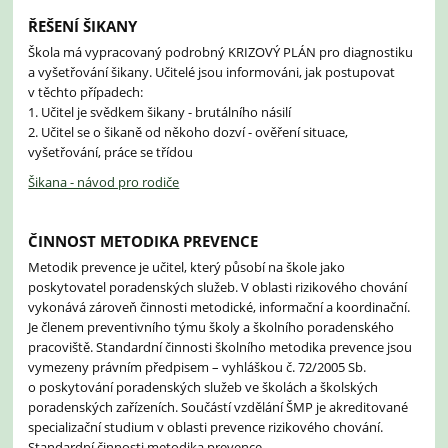
ŘEŠENÍ ŠIKANY
Škola má vypracovaný podrobný KRIZOVÝ PLÁN pro diagnostiku
a vyšetřování šikany. Učitelé jsou informováni, jak postupovat
v těchto případech:
1. Učitel je svědkem šikany - brutálního násilí
2. Učitel se o šikaně od někoho dozví - ověření situace,
vyšetřování, práce se třídou
Šikana - návod pro rodiče
ČINNOST METODIKA PREVENCE
Metodik prevence je učitel, který působí na škole jako
poskytovatel poradenských služeb. V oblasti rizikového chování
vykonává zároveň činnosti metodické, informační a koordinační.
Je členem preventivního týmu školy a školního poradenského
pracoviště. Standardní činnosti školního metodika prevence jsou
vymezeny právním předpisem – vyhláškou č. 72/2005 Sb.
o poskytování poradenských služeb ve školách a školských
poradenských zařízeních. Součástí vzdělání ŠMP je akreditované
specializační studium v oblasti prevence rizikového chování.
Standardní činnosti metodika prevence.