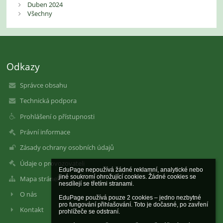
Duben 2024
Všechny
Odkazy
Správce obsahu
Technická podpora
Prohlášení o přístupnosti
Právní informace
Zásady ochrany osobních údajů
Údaje o provozovateli
EduPage nepoužívá žádné reklamní, analytické nebo 
jiné soukromí ohrožující cookies. Žádné cookies se 
Mapa stránek
nesdílejí se třetími stranami.

O nás
EduPage používá pouze 2 cookies – jedno nezbytné 
pro fungování přihlašování. Toto je dočasné, po zavření 
Kontakt
prohlížeče se odstraní.
