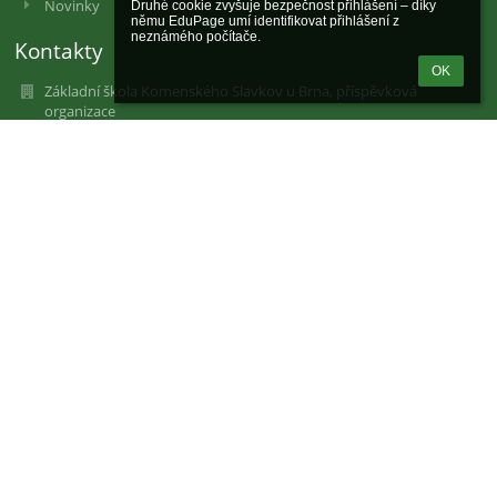
Novinky
Druhé cookie zvyšuje bezpečnost přihlášení – díky 
němu EduPage umí identifikovat přihlášení z 
neznámého počítače.
Kontakty
OK
Základní škola Komenského Slavkov u Brna, příspěvková
organizace
Komenského náměstí 495
68401 Slavkov u Brna
Czech Republic
46270931
102807477
196 295 508 / 0600
Ředitelna: 515 534 910, 732 638 459
Sekretářka: 515 534 911
reditelka@zskomslavkov.cz, podatelna@zskomslavkov.cz
35bxijk
Všechny kontakty na pracovníky školy najdete po přihlášení v
sekci "Rodiče a žáci" - "Kontakty na pracovníky školy"