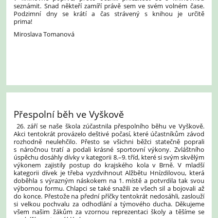
seznámit. Snad někteří zamíří právě sem ve svém volném čase.
Podzimní dny se krátí a čas strávený s knihou je určitě
prima!
Miroslava Tomanová
Přespolní běh ve Vyškově
26. září se naše škola zúčastnila přespolního běhu ve Vyškově.
Akci tentokrát provázelo deštivé počasí, které účastníkům závod
rozhodně neulehčilo. Přesto se všichni běžci statečně poprali
s náročnou tratí a podali krásné sportovní výkony. Zvláštního
úspěchu dosáhly dívky v kategorii 8.–9. tříd, které si svým skvělým
výkonem zajistily postup do krajského kola v Brně. V mladší
kategorii dívek je třeba vyzdvihnout Alžbětu Hnízdilovou, která
doběhla s výrazným náskokem na 1. místě a potvrdila tak svou
výbornou formu. Chlapci se také snažili ze všech sil a bojovali až
do konce. Přestože na přední příčky tentokrát nedosáhli, zaslouží
si velkou pochvalu za odhodlání a týmového ducha. Děkujeme
všem našim žákům za vzornou reprezentaci školy a těšíme se