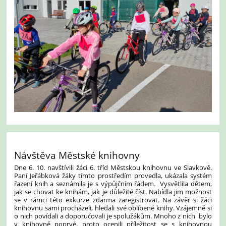
Návštěva Městské knihovny
Dne 6. 10. navštívili žáci 6. tříd Městskou knihovnu ve Slavkově.
Paní Jeřábková žáky tímto prostředím provedla, ukázala systém
řazení knih a seznámila je s výpůjčním řádem. Vysvětlila dětem,
jak se chovat ke knihám, jak je důležité číst. Nabídla jim možnost
se v rámci této exkurze zdarma zaregistrovat. Na závěr si žáci
knihovnu sami procházeli, hledali své oblíbené knihy. Vzájemně si
o nich povídali a doporučovali je spolužákům. Mnoho z nich bylo
v knihovně poprvé, proto ocenili příležitost se s knihovnou