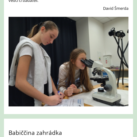
vědci či badateli.
David Šmerda
Babiččina zahrádka