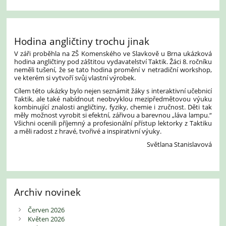
Hodina angličtiny trochu jinak
V záři proběhla na ZŠ Komenského ve Slavkově u Brna ukázková
hodina angličtiny pod záštitou vydavatelství Taktik. Žáci 8. ročníku
neměli tušení, že se tato hodina promění v netradiční workshop,
ve kterém si vytvoří svůj vlastní výrobek.
Cílem této ukázky bylo nejen seznámit žáky s interaktivní učebnicí
Taktik, ale také nabídnout neobvyklou mezipředmětovou výuku
kombinující znalosti angličtiny, fyziky, chemie i zručnost. Děti tak
měly možnost vyrobit si efektní, zářivou a barevnou „láva lampu.“
Všichni ocenili příjemný a profesionální přístup lektorky z Taktiku
a měli radost z hravé, tvořivé a inspirativní výuky.
Světlana Stanislavová
Archiv novinek
Červen 2026
Květen 2026