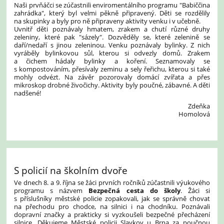
Naši prvňáčci se zúčastnili enviromentálního programu "Babiččina
zahrádka", který byl velmi pěkně připravený. Děti se rozdělily
na skupinky a byly pro ně připraveny aktivity venku i v učebně.
Uvnitř děti poznávaly hmatem, zrakem a chutí různé druhy
zeleniny, které pak "sázely". Dozvěděly se, které zelenině se
daří/nedaří s jinou zeleninou. Venku poznávaly bylinky. Z nich
vyráběly bylinkovou sůl, kterou si odvezly domů. Zrakem
a čichem hádaly bylinky a koření. Seznamovaly se
s kompostováním, přesívaly zeminu a sely řeřichu, kterou si také
mohly odvézt. Na závěr pozorovaly domácí zvířata a přes
mikroskop drobné živočichy.
Aktivity byly poučné, zábavné. A děti
nadšené!
Zdeňka
Homolová
S policií na školním dvoře
Ve dnech 8. a 9. října se žáci prvních ročníků zúčastnili výukového
programu s názvem
Bezpečná cesta do školy
. Žáci si
s příslušníky městské policie zopakovali, jak se správně chovat
na přechodu pro chodce, na silnici i na chodníku. Poznávali
dopravní značky a prakticky si vyzkoušeli bezpečné přecházení
silnice. Děkujeme Městské policii Slavkov u Brna za poučnou