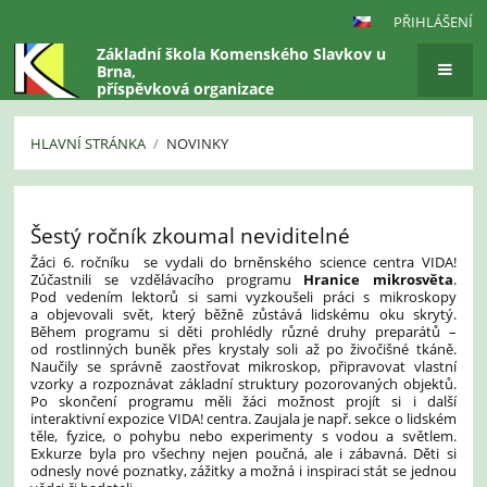
PŘIHLÁŠENÍ
Základní škola Komenského Slavkov u
Brna,
příspěvková organizace
HLAVNÍ STRÁNKA
/
NOVINKY
Novinky
Šestý ročník zkoumal neviditelné
Žáci 6. ročníku se vydali do brněnského science centra VIDA!
Zúčastnili se vzdělávacího programu
Hranice mikrosvěta
.
Pod vedením lektorů si sami vyzkoušeli práci s mikroskopy
a objevovali svět, který běžně zůstává lidskému oku skrytý.
Během programu si děti prohlédly různé druhy preparátů –
od rostlinných buněk přes krystaly soli až po živočišné tkáně.
Naučily se správně zaostřovat mikroskop, připravovat vlastní
vzorky a rozpoznávat základní struktury pozorovaných objektů.
Po skončení programu měli žáci možnost projít si i další
interaktivní expozice VIDA! centra. Zaujala je např. sekce o lidském
těle, fyzice, o pohybu nebo experimenty s vodou a světlem.
Exkurze byla pro všechny nejen poučná, ale i zábavná. Děti si
odnesly nové poznatky, zážitky a možná i inspiraci stát se jednou