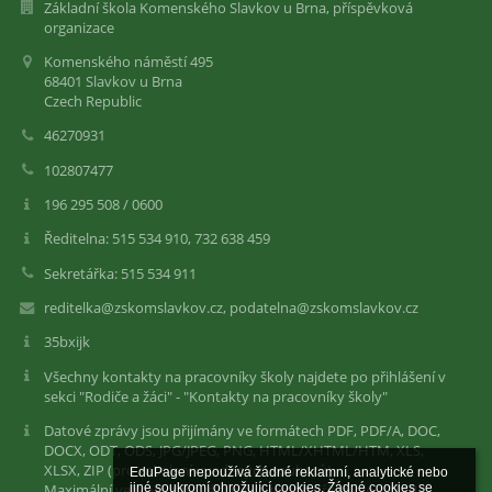
Základní škola Komenského Slavkov u Brna, příspěvková
organizace
Komenského náměstí 495
68401 Slavkov u Brna
Czech Republic
46270931
102807477
196 295 508 / 0600
Ředitelna: 515 534 910, 732 638 459
Sekretářka: 515 534 911
reditelka@zskomslavkov.cz, podatelna@zskomslavkov.cz
35bxijk
Všechny kontakty na pracovníky školy najdete po přihlášení v
sekci "Rodiče a žáci" - "Kontakty na pracovníky školy"
Datové zprávy jsou přijímány ve formátech PDF, PDF/A, DOC,
DOCX, ODT, ODS, JPG/JPEG, PNG, HTML/XHTML/HTM, XLS,
XLSX, ZIP (pro zabalení uvedených souborů).
EduPage nepoužívá žádné reklamní, analytické nebo 
Maximální velikost datové zprávy včetně přílohy je 10 MB.
jiné soukromí ohrožující cookies. Žádné cookies se 