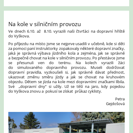
Na kole v silničním provozu
Ve dnech 6.10. až 8.10. vyrazili naši čtvrťáci na dopravní hřiště
do Vyškova.
Po příjezdu na místo jsme se nejprve usadili v učebně, kde si děti
za pomoci paní instruktorky zopakovaly některé dopravní značky,
jaká je správná výbava jízdního kola a zejména, jak se správně
a bezpečně chovat na kole v silničním provozu. Po přestávce jsme
se přesunuli ven do terénu. Na kolech vyrazili žáci
do simulovaného dopravního provozu. Museli dodržovat
dopravní pravidla, vyzkoušeli si, jak správně dávat přednost,
ukazovat změnu směru jízdy a jak se chovat na kruhovém
objezdu. Dětem se jízda na kole mezi dopravními značkami líbila.
Své „dopravní dny“ si užily. Už se těší na jaro, kdy pojedou
do Vyškova znovu a pokusí se získat průkaz cyklisty.
Petra
Gejdošová