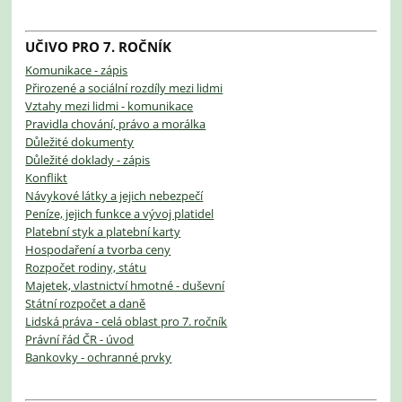
UČIVO PRO 7. ROČNÍK
Komunikace - zápis
Přirozené a sociální rozdíly mezi lidmi
Vztahy mezi lidmi - komunikace
Pravidla chování, právo a morálka
Důležité dokumenty
Důležité doklady - zápis
Konflikt
Návykové látky a jejich nebezpečí
Peníze, jejich funkce a vývoj platidel
Platební styk a platební karty
Hospodaření a tvorba ceny
Rozpočet rodiny, státu
Majetek, vlastnictví hmotné - duševní
Státní rozpočet a daně
Lidská práva - celá oblast pro 7. ročník
Právní řád ČR - úvod
Bankovky - ochranné prvky