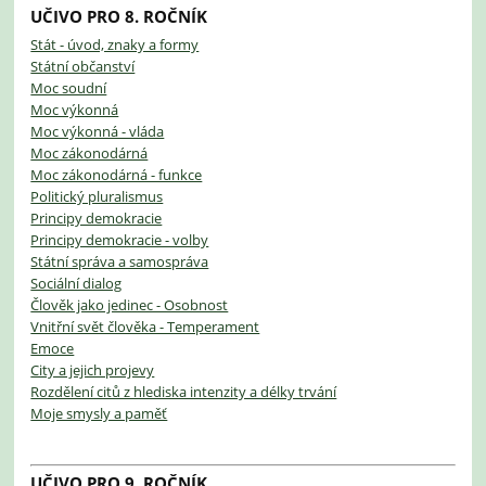
UČIVO PRO 8. ROČNÍK
Stát - úvod, znaky a formy
Státní občanství
Moc soudní
Moc výkonná
Moc výkonná - vláda
Moc zákonodárná
Moc zákonodárná - funkce
Politický pluralismus
Principy demokracie
Principy demokracie - volby
Státní správa a samospráva
Sociální dialog
Člověk jako jedinec - Osobnost
Vnitřní svět člověka - Temperament
Emoce
City a jejich projevy
Rozdělení citů z hlediska intenzity a délky trvání
Moje smysly a paměť
UČIVO PRO 9. ROČNÍK