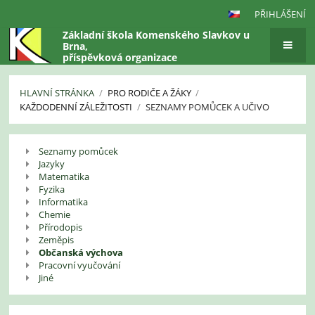
PŘIHLÁŠENÍ
Základní škola Komenského Slavkov u
Brna,
příspěvková organizace
HLAVNÍ STRÁNKA
/
PRO RODIČE A ŽÁKY
/
KAŽDODENNÍ ZÁLEŽITOSTI
/
SEZNAMY POMŮCEK A UČIVO
Seznamy
Seznamy pomůcek
pomůcek
Jazyky
a
Matematika
Fyzika
učivo
Informatika
Chemie
Přírodopis
Zeměpis
Občanská výchova
Pracovní vyučování
Jiné