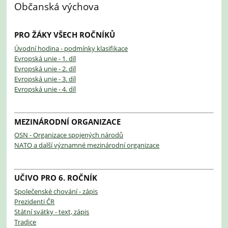
Občanská výchova
PRO ŽÁKY VŠECH ROČNÍKŮ
Úvodní hodina - podmínky klasifikace
Evropská unie - 1. díl
Evropská unie - 2. díl
Evropská unie - 3. díl
Evropská unie - 4. díl
MEZINÁRODNÍ ORGANIZACE
OSN - Organizace spojených národů
NATO a další významné mezinárodní organizace
UČIVO PRO 6. ROČNÍK
Společenské chování - zápis
Prezidenti ČR
Státní svátky - text, zápis
Tradice